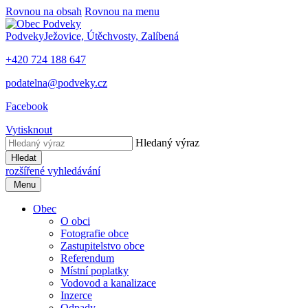
Rovnou na obsah
Rovnou na menu
Podveky
Ježovice, Útěchvosty, Zalíbená
+420 724 188 647
podatelna@podveky.cz
Facebook
Vytisknout
Hledaný výraz
Hledat
rozšířené vyhledávání
Menu
Obec
O obci
Fotografie obce
Zastupitelstvo obce
Referendum
Místní poplatky
Vodovod a kanalizace
Inzerce
Odpady