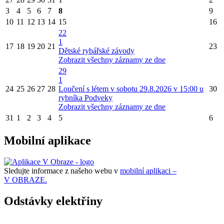
3
4
5
6
7
8
9
10
11
12
13
14
15
16
22
1
17
18
19
20
21
23
Dětské rybářské závody
Zobrazit všechny záznamy ze dne
29
1
24
25
26
27
28
Loučení s létem v sobotu 29.8.2026 v 15:00 u
30
rybníka Podveky
Zobrazit všechny záznamy ze dne
31
1
2
3
4
5
6
Mobilní aplikace
Sledujte informace z našeho webu v
mobilní aplikaci –
V OBRAZE.
Odstávky elektřiny