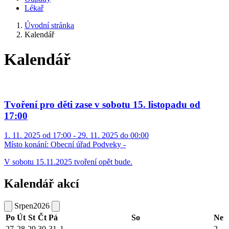
Lékař
Úvodní stránka
Kalendář
Kalendář
Tvoření pro děti zase v sobotu 15. listopadu od
17:00
1. 11. 2025 od 17:00 - 29. 11. 2025 do 00:00
Místo konání:
Obecní úřad Podveky -
V sobotu 15.11.2025 tvoření opět bude.
Kalendář akcí
Srpen
2026
Po
Út
St
Čt
Pá
So
Ne
27
28
29
30
31
1
2