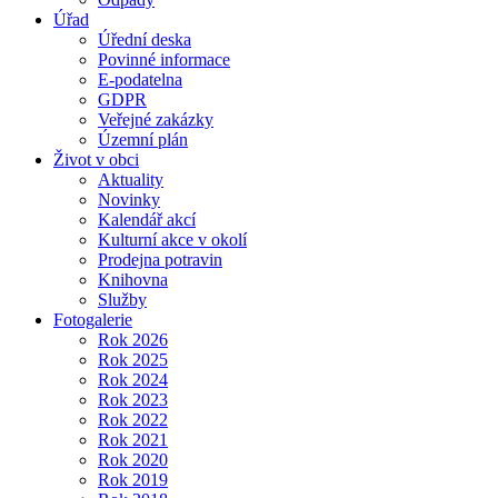
Úřad
Úřední deska
Povinné informace
E-podatelna
GDPR
Veřejné zakázky
Územní plán
Život v obci
Aktuality
Novinky
Kalendář akcí
Kulturní akce v okolí
Prodejna potravin
Knihovna
Služby
Fotogalerie
Rok 2026
Rok 2025
Rok 2024
Rok 2023
Rok 2022
Rok 2021
Rok 2020
Rok 2019