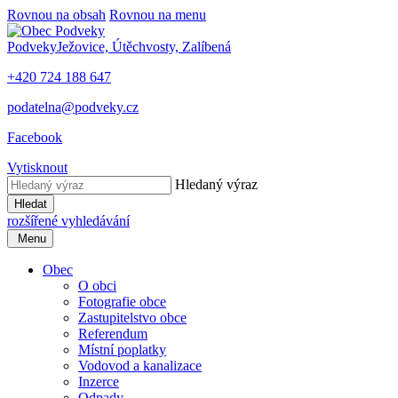
Rovnou na obsah
Rovnou na menu
Podveky
Ježovice, Útěchvosty, Zalíbená
+420 724 188 647
podatelna@podveky.cz
Facebook
Vytisknout
Hledaný výraz
Hledat
rozšířené vyhledávání
Menu
Obec
O obci
Fotografie obce
Zastupitelstvo obce
Referendum
Místní poplatky
Vodovod a kanalizace
Inzerce
Odpady