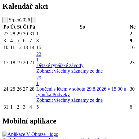
Kalendář akcí
Srpen
2026
Po
Út
St
Čt
Pá
So
Ne
27
28
29
30
31
1
2
3
4
5
6
7
8
9
10
11
12
13
14
15
16
22
1
17
18
19
20
21
23
Dětské rybářské závody
Zobrazit všechny záznamy ze dne
29
1
24
25
26
27
28
Loučení s létem v sobotu 29.8.2026 v 15:00 u
30
rybníka Podveky
Zobrazit všechny záznamy ze dne
31
1
2
3
4
5
6
Mobilní aplikace