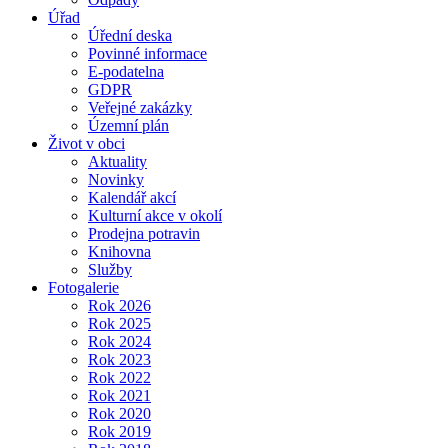
Úřad
Úřední deska
Povinné informace
E-podatelna
GDPR
Veřejné zakázky
Územní plán
Život v obci
Aktuality
Novinky
Kalendář akcí
Kulturní akce v okolí
Prodejna potravin
Knihovna
Služby
Fotogalerie
Rok 2026
Rok 2025
Rok 2024
Rok 2023
Rok 2022
Rok 2021
Rok 2020
Rok 2019