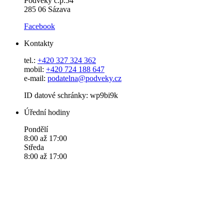
Podveky č.p.54
285 06 Sázava
Facebook
Kontakty
tel.:
+420 327 324 362
mobil:
+420 724 188 647
e-mail:
podatelna@podveky.cz
ID datové schránky: wp9bi9k
Úřední hodiny
Pondělí
8:00 až 17:00
Středa
8:00 až 17:00