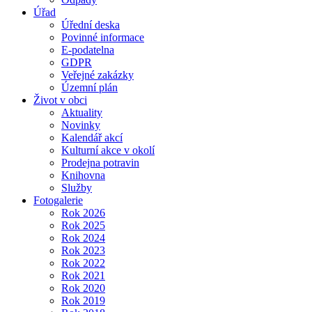
Úřad
Úřední deska
Povinné informace
E-podatelna
GDPR
Veřejné zakázky
Územní plán
Život v obci
Aktuality
Novinky
Kalendář akcí
Kulturní akce v okolí
Prodejna potravin
Knihovna
Služby
Fotogalerie
Rok 2026
Rok 2025
Rok 2024
Rok 2023
Rok 2022
Rok 2021
Rok 2020
Rok 2019