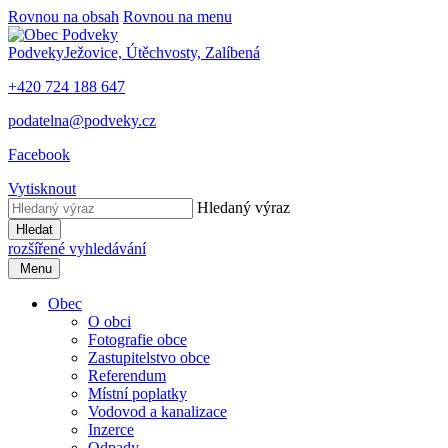
Rovnou na obsah
Rovnou na menu
Podveky
Ježovice, Útěchvosty, Zalíbená
+420 724 188 647
podatelna@podveky.cz
Facebook
Vytisknout
Hledaný výraz
Hledat
rozšířené vyhledávání
Menu
Obec
O obci
Fotografie obce
Zastupitelstvo obce
Referendum
Místní poplatky
Vodovod a kanalizace
Inzerce
Odpady