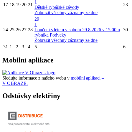
1
17
18
19
20
21
23
Dětské rybářské závody
Zobrazit všechny záznamy ze dne
29
1
24
25
26
27
28
Loučení s létem v sobotu 29.8.2026 v 15:00 u
30
rybníka Podveky
Zobrazit všechny záznamy ze dne
31
1
2
3
4
5
6
Mobilní aplikace
Sledujte informace z našeho webu v
mobilní aplikaci –
V OBRAZE.
Odstávky elektřiny