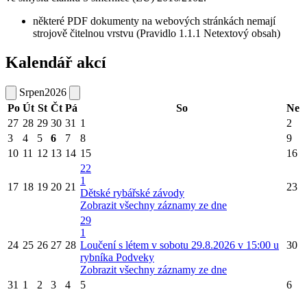
některé PDF dokumenty na webových stránkách nemají
strojově čitelnou vrstvu (Pravidlo 1.1.1 Netextový obsah)
Kalendář akcí
Srpen
2026
Po
Út
St
Čt
Pá
So
Ne
27
28
29
30
31
1
2
3
4
5
6
7
8
9
10
11
12
13
14
15
16
22
1
17
18
19
20
21
23
Dětské rybářské závody
Zobrazit všechny záznamy ze dne
29
1
24
25
26
27
28
Loučení s létem v sobotu 29.8.2026 v 15:00 u
30
rybníka Podveky
Zobrazit všechny záznamy ze dne
31
1
2
3
4
5
6