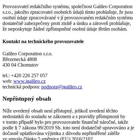
Provozovatel redakčního systému, společnost Galileo Corporation
s.r.o., jakožto zpracovatel osobních údajů tímto prohlašuje, že jsou
osobní údaje zpracovávané v jí provozovaném redakčním systému
dostatečně zabezpečeny proti ztrátě a úniku a zároveň prohlašuje,
že neposkytuje žádné zpřístupněné osobní údaje třetím osobám.
Kontakt na technického provozovatele
Galileo Corporation s.r.o.
Březenecká 4808
430 04 Chomutov
tel.: +420 226 257 057
web:
www.igalileo.cz
technická podpora:
podpora@igalileo.cz
Nepřístupný obsah
Níže uvedený obsah není přístupný, jelikož uvedení těchto
nedostatků do souladu se zákonem a s pravidly přístupnosti by
v tomto případě bylo pro provozovatele finančně náročné, takže
podle § 7 zákona 99/2019 Sb. toto není dodatečně upravováno a je
dočasně uplatňována výjimka z důvodu nepřiměřené zátěže
ve smyslu článku 5 směrnice (EU) 2016/2102.