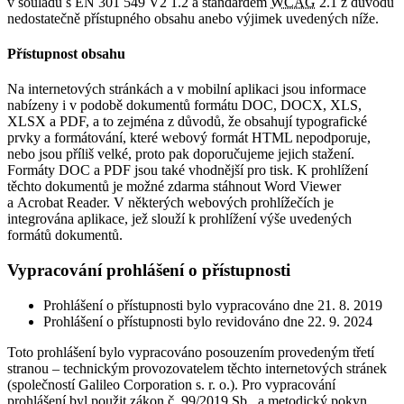
v souladu s EN 301 549 V2 1.2 a standardem
WCAG
2.1 z důvodu
nedostatečně přístupného obsahu anebo výjimek uvedených níže.
Přístupnost obsahu
Na internetových stránkách a v mobilní aplikaci jsou informace
nabízeny i v podobě dokumentů formátu DOC, DOCX, XLS,
XLSX a PDF, a to zejména z důvodů, že obsahují typografické
prvky a formátování, které webový formát HTML nepodporuje,
nebo jsou příliš velké, proto pak doporučujeme jejich stažení.
Formáty DOC a PDF jsou také vhodnější pro tisk. K prohlížení
těchto dokumentů je možné zdarma stáhnout Word Viewer
a Acrobat Reader. V některých webových prohlížečích je
integrována aplikace, jež slouží k prohlížení výše uvedených
formátů dokumentů.
Vypracování prohlášení o přístupnosti
Prohlášení o přístupnosti bylo vypracováno dne 21. 8. 2019
Prohlášení o přístupnosti bylo revidováno dne 22. 9. 2024
Toto prohlášení bylo vypracováno posouzením provedeným třetí
stranou – technickým provozovatelem těchto internetových stránek
(společností Galileo Corporation s. r. o.). Pro vypracování
prohlášení byl použit zákon č. 99/2019 Sb., a metodický pokyn