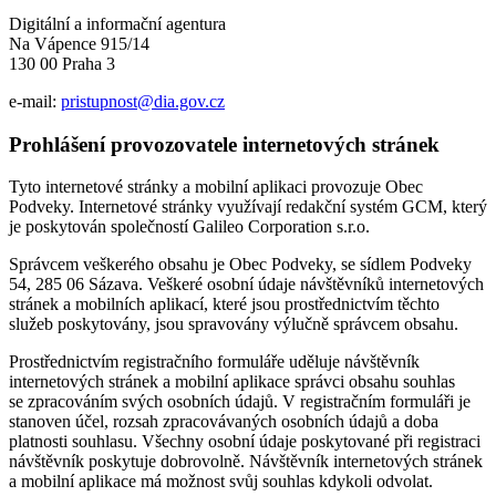
Digitální a informační agentura
Na Vápence 915/14
130 00 Praha 3
e-mail:
pristupnost@dia.gov.cz
Prohlášení provozovatele internetových stránek
Tyto internetové stránky a mobilní aplikaci provozuje Obec
Podveky. Internetové stránky využívají redakční systém GCM, který
je poskytován společností Galileo Corporation s.r.o.
Správcem veškerého obsahu je Obec Podveky, se sídlem Podveky
54, 285 06 Sázava. Veškeré osobní údaje návštěvníků internetových
stránek a mobilních aplikací, které jsou prostřednictvím těchto
služeb poskytovány, jsou spravovány výlučně správcem obsahu.
Prostřednictvím registračního formuláře uděluje návštěvník
internetových stránek a mobilní aplikace správci obsahu souhlas
se zpracováním svých osobních údajů. V registračním formuláři je
stanoven účel, rozsah zpracovávaných osobních údajů a doba
platnosti souhlasu. Všechny osobní údaje poskytované při registraci
návštěvník poskytuje dobrovolně. Návštěvník internetových stránek
a mobilní aplikace má možnost svůj souhlas kdykoli odvolat.