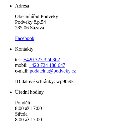
Adresa
Obecní úřad Podveky
Podveky č.p.54
285 06 Sázava
Facebook
Kontakty
tel.:
+420 327 324 362
mobil:
+420 724 188 647
e-mail:
podatelna@podveky.cz
ID datové schránky: wp9bi9k
Úřední hodiny
Pondělí
8:00 až 17:00
Středa
8:00 až 17:00