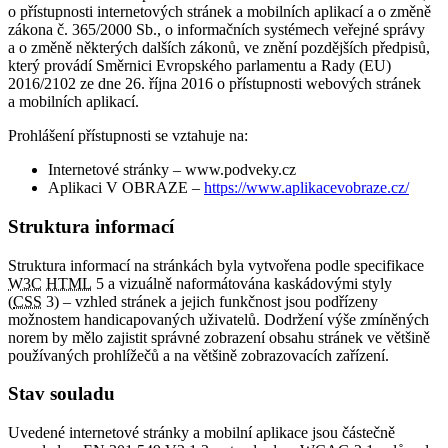
o přístupnosti internetových stránek a mobilních aplikací a o změně
zákona č. 365/2000 Sb., o informačních systémech veřejné správy
a o změně některých dalších zákonů, ve znění pozdějších předpisů,
který provádí Směrnici Evropského parlamentu a Rady (EU)
2016/2102 ze dne 26. října 2016 o přístupnosti webových stránek
a mobilních aplikací.
Prohlášení přístupnosti se vztahuje na:
Internetové stránky – www.podveky.cz
Aplikaci V OBRAZE –
https://www.aplikacevobraze.cz/
Struktura informací
Struktura informací na stránkách byla vytvořena podle specifikace
W3C
HTML
5 a vizuálně naformátována kaskádovými styly
(
CSS
3) – vzhled stránek a jejich funkčnost jsou podřízeny
možnostem handicapovaných uživatelů. Dodržení výše zmíněných
norem by mělo zajistit správné zobrazení obsahu stránek ve většině
používaných prohlížečů a na většině zobrazovacích zařízení.
Stav souladu
Uvedené internetové stránky a mobilní aplikace jsou částečně