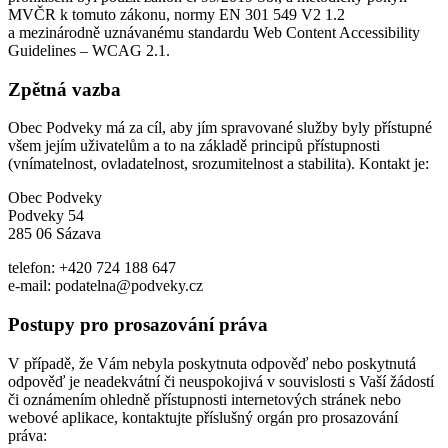
MVČR k tomuto zákonu, normy EN 301 549 V2 1.2
a mezinárodně uznávanému standardu Web Content Accessibility
Guidelines – WCAG 2.1.
Zpětná vazba
Obec Podveky má za cíl, aby jím spravované služby byly přístupné
všem jejím uživatelům a to na základě principů přístupnosti
(vnímatelnost, ovladatelnost, srozumitelnost a stabilita). Kontakt je:
Obec Podveky
Podveky 54
285 06 Sázava
telefon: +420 724 188 647
e-mail: podatelna@podveky.cz
Postupy pro prosazování práva
V případě, že Vám nebyla poskytnuta odpověď nebo poskytnutá
odpověď je neadekvátní či neuspokojivá v souvislosti s Vaší žádostí
či oznámením ohledně přístupnosti internetových stránek nebo
webové aplikace, kontaktujte příslušný orgán pro prosazování
práva: