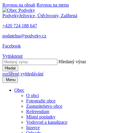
Rovnou na obsah
Rovnou na menu
Podveky
Ježovice, Útěchvosty, Zalíbená
+420 724 188 647
podatelna@podveky.cz
Facebook
Vytisknout
Hledaný výraz
Hledat
rozšířené vyhledávání
Menu
Obec
O obci
Fotografie obce
Zastupitelstvo obce
Referendum
Místní poplatky
Vodovod a kanalizace
Inzerce
Odpady