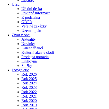
Úřad
Úřední deska
Povinné informace
E-podatelna
GDPR
Veřejné zakázky
Územní plán
Život v obci
Aktuality
Novinky
Kalendář akcí
Kulturní akce v okolí
Prodejna potravin
Knihovna
Služby
Fotogalerie
Rok 2026
Rok 2025
Rok 2024
Rok 2023
Rok 2022
Rok 2021
Rok 2020
Rok 2019