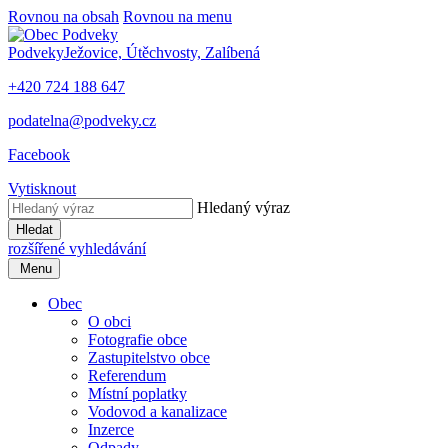
Rovnou na obsah
Rovnou na menu
Podveky
Ježovice, Útěchvosty, Zalíbená
+420 724 188 647
podatelna@podveky.cz
Facebook
Vytisknout
Hledaný výraz
Hledat
rozšířené vyhledávání
Menu
Obec
O obci
Fotografie obce
Zastupitelstvo obce
Referendum
Místní poplatky
Vodovod a kanalizace
Inzerce
Odpady