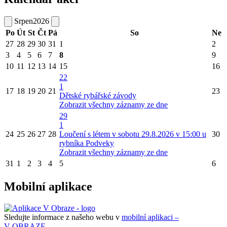
Srpen
2026
Po
Út
St
Čt
Pá
So
Ne
27
28
29
30
31
1
2
3
4
5
6
7
8
9
10
11
12
13
14
15
16
22
1
17
18
19
20
21
23
Dětské rybářské závody
Zobrazit všechny záznamy ze dne
29
1
24
25
26
27
28
Loučení s létem v sobotu 29.8.2026 v 15:00 u
30
rybníka Podveky
Zobrazit všechny záznamy ze dne
31
1
2
3
4
5
6
Mobilní aplikace
Sledujte informace z našeho webu v
mobilní aplikaci –
V OBRAZE.