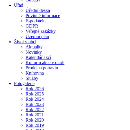
Úřad
Úřední deska
Povinné informace
E-podatelna
GDPR
Veřejné zakázky
Územní plán
Život v obci
Aktuality
Novinky
Kalendář akcí
Kulturní akce v okolí
Prodejna potravin
Knihovna
Služby
Fotogalerie
Rok 2026
Rok 2025
Rok 2024
Rok 2023
Rok 2022
Rok 2021
Rok 2020
Rok 2019