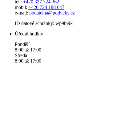
tel.:
+420 327 324 362
mobil:
+420 724 188 647
e-mail:
podatelna@podveky.cz
ID datové schránky: wp9bi9k
Úřední hodiny
Pondělí
8:00 až 17:00
Středa
8:00 až 17:00