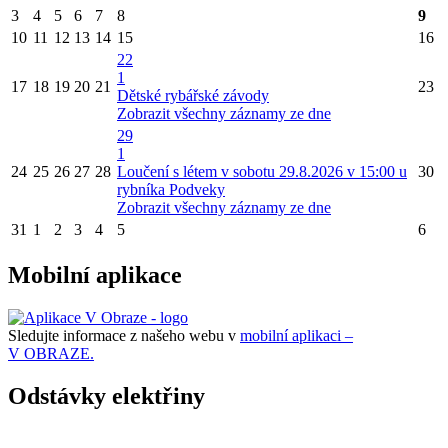
3
4
5
6
7
8
9
10
11
12
13
14
15
16
22
1
17
18
19
20
21
23
Dětské rybářské závody
Zobrazit všechny záznamy ze dne
29
1
24
25
26
27
28
Loučení s létem v sobotu 29.8.2026 v 15:00 u
30
rybníka Podveky
Zobrazit všechny záznamy ze dne
31
1
2
3
4
5
6
Mobilní aplikace
Sledujte informace z našeho webu v
mobilní aplikaci –
V OBRAZE.
Odstávky elektřiny