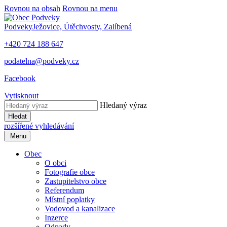
Rovnou na obsah
Rovnou na menu
Podveky
Ježovice, Útěchvosty, Zalíbená
+420 724 188 647
podatelna@podveky.cz
Facebook
Vytisknout
Hledaný výraz
Hledat
rozšířené vyhledávání
Menu
Obec
O obci
Fotografie obce
Zastupitelstvo obce
Referendum
Místní poplatky
Vodovod a kanalizace
Inzerce
Odpady