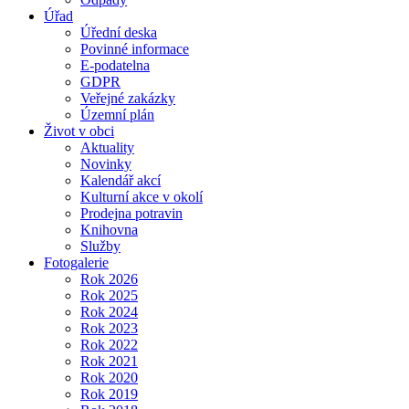
Úřad
Úřední deska
Povinné informace
E-podatelna
GDPR
Veřejné zakázky
Územní plán
Život v obci
Aktuality
Novinky
Kalendář akcí
Kulturní akce v okolí
Prodejna potravin
Knihovna
Služby
Fotogalerie
Rok 2026
Rok 2025
Rok 2024
Rok 2023
Rok 2022
Rok 2021
Rok 2020
Rok 2019