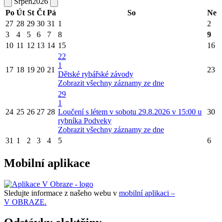
Srpen
2026
Po
Út
St
Čt
Pá
So
Ne
27
28
29
30
31
1
2
3
4
5
6
7
8
9
10
11
12
13
14
15
16
22
1
17
18
19
20
21
23
Dětské rybářské závody
Zobrazit všechny záznamy ze dne
29
1
24
25
26
27
28
Loučení s létem v sobotu 29.8.2026 v 15:00 u
30
rybníka Podveky
Zobrazit všechny záznamy ze dne
31
1
2
3
4
5
6
Mobilní aplikace
Sledujte informace z našeho webu v
mobilní aplikaci –
V OBRAZE.