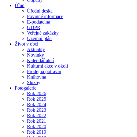
Úřad
Úřední deska
Povinné informace
E-podatelna
GDPR
Veřejné zakázky
Územní plán
Život v obci
Aktuality
Novinky
Kalendář akcí
Kulturní akce v okolí
Prodejna potravin
Knihovna
Služby
Fotogalerie
Rok 2026
Rok 2025
Rok 2024
Rok 2023
Rok 2022
Rok 2021
Rok 2020
Rok 2019