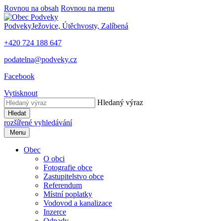
Rovnou na obsah
Rovnou na menu
Podveky
Ježovice, Útěchvosty, Zalíbená
+420 724 188 647
podatelna@podveky.cz
Facebook
Vytisknout
Hledaný výraz
Hledat
rozšířené vyhledávání
Menu
Obec
O obci
Fotografie obce
Zastupitelstvo obce
Referendum
Místní poplatky
Vodovod a kanalizace
Inzerce
Odpady