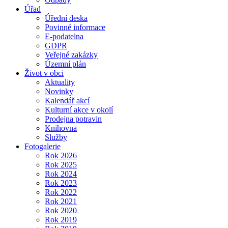
Úřad
Úřední deska
Povinné informace
E-podatelna
GDPR
Veřejné zakázky
Územní plán
Život v obci
Aktuality
Novinky
Kalendář akcí
Kulturní akce v okolí
Prodejna potravin
Knihovna
Služby
Fotogalerie
Rok 2026
Rok 2025
Rok 2024
Rok 2023
Rok 2022
Rok 2021
Rok 2020
Rok 2019