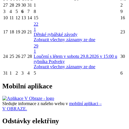
27
28
29
30
31
1
2
3
4
5
6
7
8
9
10
11
12
13
14
15
16
22
1
17
18
19
20
21
23
Dětské rybářské závody
Zobrazit všechny záznamy ze dne
29
1
24
25
26
27
28
Loučení s létem v sobotu 29.8.2026 v 15:00 u
30
rybníka Podveky
Zobrazit všechny záznamy ze dne
31
1
2
3
4
5
6
Mobilní aplikace
Sledujte informace z našeho webu v
mobilní aplikaci –
V OBRAZE.
Odstávky elektřiny