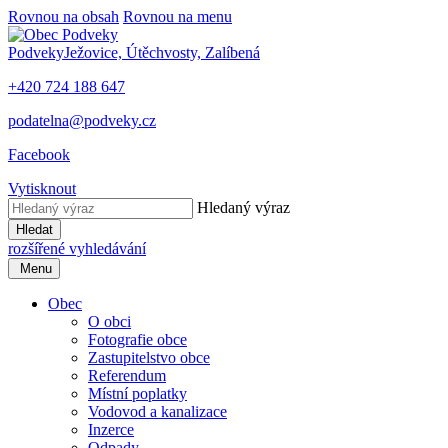
Rovnou na obsah
Rovnou na menu
Podveky
Ježovice, Útěchvosty, Zalíbená
+420 724 188 647
podatelna@podveky.cz
Facebook
Vytisknout
Hledaný výraz
Hledat
rozšířené vyhledávání
Menu
Obec
O obci
Fotografie obce
Zastupitelstvo obce
Referendum
Místní poplatky
Vodovod a kanalizace
Inzerce
Odpady