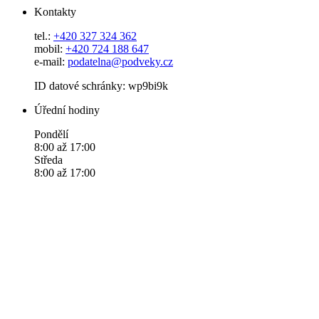
Kontakty
tel.:
+420 327 324 362
mobil:
+420 724 188 647
e-mail:
podatelna@podveky.cz
ID datové schránky: wp9bi9k
Úřední hodiny
Pondělí
8:00 až 17:00
Středa
8:00 až 17:00