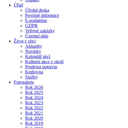
Úřad
Úřední deska
Povinné informace
E-podatelna
GDPR
Veřejné zakázky
Územní plán
Život v obci
Aktuality
Novinky
Kalendář akcí
Kulturní akce v okolí
Prodejna potravin
Knihovna
Služby
Fotogalerie
Rok 2026
Rok 2025
Rok 2024
Rok 2023
Rok 2022
Rok 2021
Rok 2020
Rok 2019