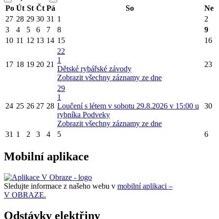
Po
Út
St
Čt
Pá
So
Ne
27
28
29
30
31
1
2
3
4
5
6
7
8
9
10
11
12
13
14
15
16
22
1
17
18
19
20
21
23
Dětské rybářské závody
Zobrazit všechny záznamy ze dne
29
1
24
25
26
27
28
Loučení s létem v sobotu 29.8.2026 v 15:00 u
30
rybníka Podveky
Zobrazit všechny záznamy ze dne
31
1
2
3
4
5
6
Mobilní aplikace
Sledujte informace z našeho webu v
mobilní aplikaci –
V OBRAZE.
Odstávky elektřiny