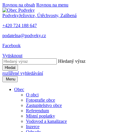
Rovnou na obsah
Rovnou na menu
Podveky
Ježovice, Útěchvosty, Zalíbená
+420 724 188 647
podatelna@podveky.cz
Facebook
Vytisknout
Hledaný výraz
Hledat
rozšířené vyhledávání
Menu
Obec
O obci
Fotografie obce
Zastupitelstvo obce
Referendum
Místní poplatky
Vodovod a kanalizace
Inzerce
Odpady