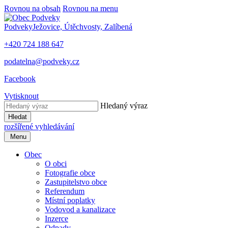
Rovnou na obsah
Rovnou na menu
Podveky
Ježovice, Útěchvosty, Zalíbená
+420 724 188 647
podatelna@podveky.cz
Facebook
Vytisknout
Hledaný výraz
Hledat
rozšířené vyhledávání
Menu
Obec
O obci
Fotografie obce
Zastupitelstvo obce
Referendum
Místní poplatky
Vodovod a kanalizace
Inzerce
Odpady