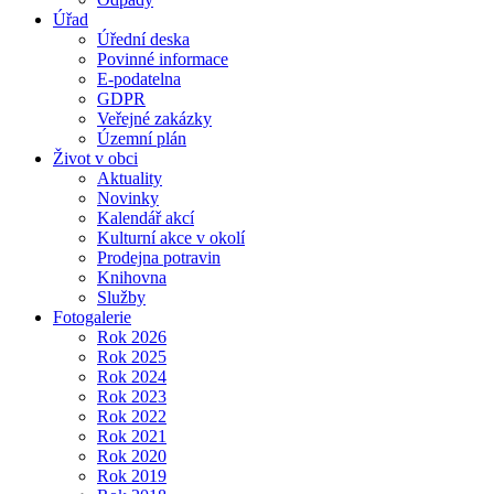
Úřad
Úřední deska
Povinné informace
E-podatelna
GDPR
Veřejné zakázky
Územní plán
Život v obci
Aktuality
Novinky
Kalendář akcí
Kulturní akce v okolí
Prodejna potravin
Knihovna
Služby
Fotogalerie
Rok 2026
Rok 2025
Rok 2024
Rok 2023
Rok 2022
Rok 2021
Rok 2020
Rok 2019