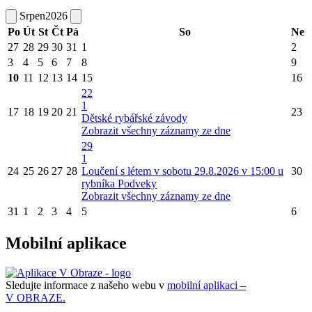
Srpen
2026
Po
Út
St
Čt
Pá
So
Ne
27
28
29
30
31
1
2
3
4
5
6
7
8
9
10
11
12
13
14
15
16
22
1
17
18
19
20
21
23
Dětské rybářské závody
Zobrazit všechny záznamy ze dne
29
1
24
25
26
27
28
Loučení s létem v sobotu 29.8.2026 v 15:00 u
30
rybníka Podveky
Zobrazit všechny záznamy ze dne
31
1
2
3
4
5
6
Mobilní aplikace
Sledujte informace z našeho webu v
mobilní aplikaci –
V OBRAZE.