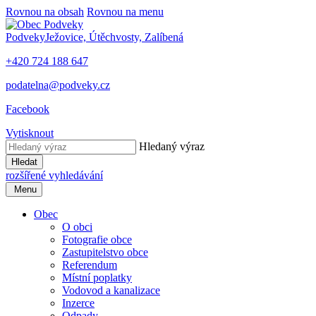
Rovnou na obsah
Rovnou na menu
Podveky
Ježovice, Útěchvosty, Zalíbená
+420 724 188 647
podatelna@podveky.cz
Facebook
Vytisknout
Hledaný výraz
Hledat
rozšířené vyhledávání
Menu
Obec
O obci
Fotografie obce
Zastupitelstvo obce
Referendum
Místní poplatky
Vodovod a kanalizace
Inzerce
Odpady