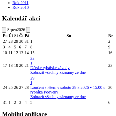
Rok 2011
Rok 2010
Kalendář akcí
Srpen
2026
Po
Út
St
Čt
Pá
So
Ne
27
28
29
30
31
1
2
3
4
5
6
7
8
9
10
11
12
13
14
15
16
22
1
17
18
19
20
21
23
Dětské rybářské závody
Zobrazit všechny záznamy ze dne
29
1
24
25
26
27
28
Loučení s létem v sobotu 29.8.2026 v 15:00 u
30
rybníka Podveky
Zobrazit všechny záznamy ze dne
31
1
2
3
4
5
6
Mobilní aplikace