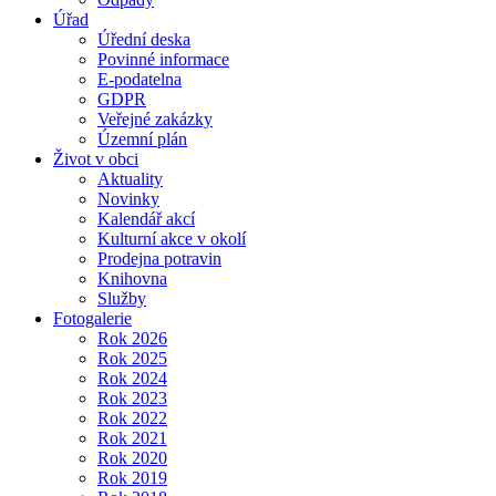
Úřad
Úřední deska
Povinné informace
E-podatelna
GDPR
Veřejné zakázky
Územní plán
Život v obci
Aktuality
Novinky
Kalendář akcí
Kulturní akce v okolí
Prodejna potravin
Knihovna
Služby
Fotogalerie
Rok 2026
Rok 2025
Rok 2024
Rok 2023
Rok 2022
Rok 2021
Rok 2020
Rok 2019