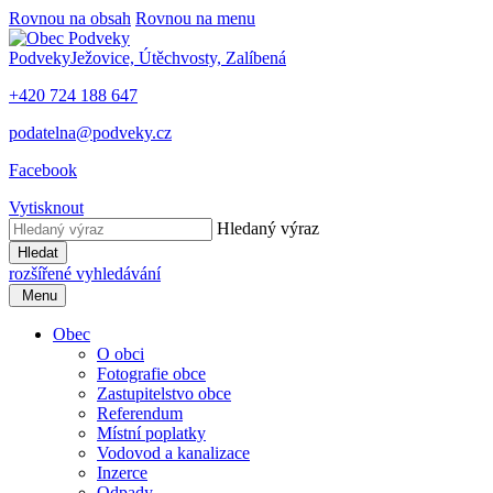
Rovnou na obsah
Rovnou na menu
Podveky
Ježovice, Útěchvosty, Zalíbená
+420 724 188 647
podatelna@podveky.cz
Facebook
Vytisknout
Hledaný výraz
Hledat
rozšířené vyhledávání
Menu
Obec
O obci
Fotografie obce
Zastupitelstvo obce
Referendum
Místní poplatky
Vodovod a kanalizace
Inzerce
Odpady