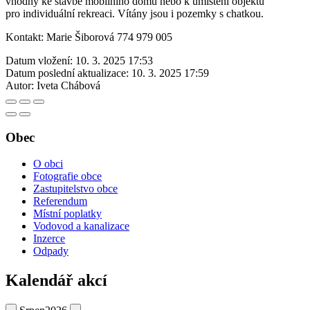
vhodný ke stavbě mobilního domu nebo k umístění objektu
pro individuální rekreaci. Vítány jsou i pozemky s chatkou.
Kontakt: Marie Šiborová 774 979 005
Datum vložení:
10. 3. 2025 17:53
Datum poslední aktualizace:
10. 3. 2025 17:59
Autor:
Iveta Chábová
Obec
O obci
Fotografie obce
Zastupitelstvo obce
Referendum
Místní poplatky
Vodovod a kanalizace
Inzerce
Odpady
Kalendář akcí