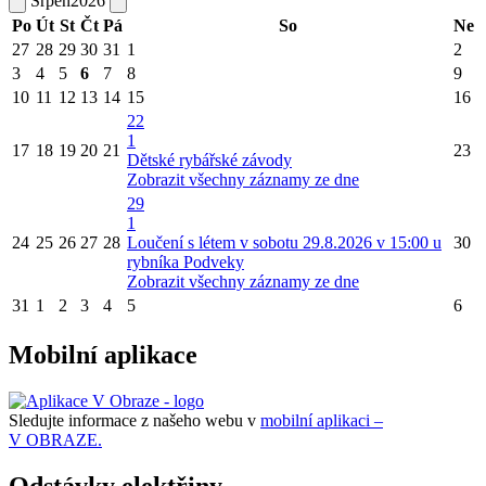
Srpen
2026
Po
Út
St
Čt
Pá
So
Ne
27
28
29
30
31
1
2
3
4
5
6
7
8
9
10
11
12
13
14
15
16
22
1
17
18
19
20
21
23
Dětské rybářské závody
Zobrazit všechny záznamy ze dne
29
1
24
25
26
27
28
Loučení s létem v sobotu 29.8.2026 v 15:00 u
30
rybníka Podveky
Zobrazit všechny záznamy ze dne
31
1
2
3
4
5
6
Mobilní aplikace
Sledujte informace z našeho webu v
mobilní aplikaci –
V OBRAZE.
Odstávky elektřiny