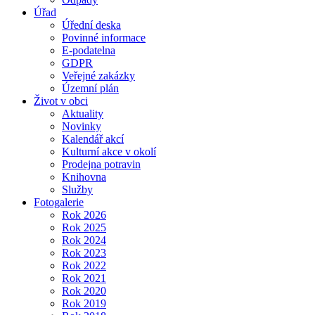
Úřad
Úřední deska
Povinné informace
E-podatelna
GDPR
Veřejné zakázky
Územní plán
Život v obci
Aktuality
Novinky
Kalendář akcí
Kulturní akce v okolí
Prodejna potravin
Knihovna
Služby
Fotogalerie
Rok 2026
Rok 2025
Rok 2024
Rok 2023
Rok 2022
Rok 2021
Rok 2020
Rok 2019