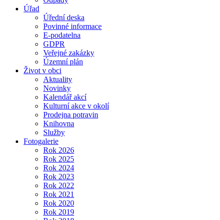
Úřad
Úřední deska
Povinné informace
E-podatelna
GDPR
Veřejné zakázky
Územní plán
Život v obci
Aktuality
Novinky
Kalendář akcí
Kulturní akce v okolí
Prodejna potravin
Knihovna
Služby
Fotogalerie
Rok 2026
Rok 2025
Rok 2024
Rok 2023
Rok 2022
Rok 2021
Rok 2020
Rok 2019