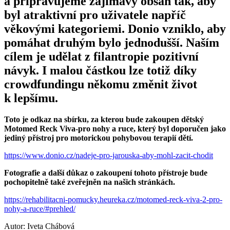
a připravujeme zajímavý obsah tak, aby
byl atraktivní pro uživatele napříč
věkovými kategoriemi. Donio vzniklo, aby
pomáhat druhým bylo jednodušší. Naším
cílem je udělat z filantropie pozitivní
návyk. I malou částkou lze totiž díky
crowdfundingu někomu změnit život
k lepšímu.
Toto je odkaz na sbírku, za kterou bude zakoupen dětský
Motomed Reck Viva-pro nohy a ruce, který byl doporučen jako
jediný přístroj pro motorickou pohybovou terapií dětí.
https://www.donio.cz/nadeje-pro-jarouska-aby-mohl-zacit-chodit
Fotografie a další důkaz o zakoupení tohoto přístroje bude
pochopitelně také zveřejněn na našich stránkách.
https://rehabilitacni-pomucky.heureka.cz/motomed-reck-viva-2-pro-
nohy-a-ruce/#prehled/
Autor:
Iveta Chábová