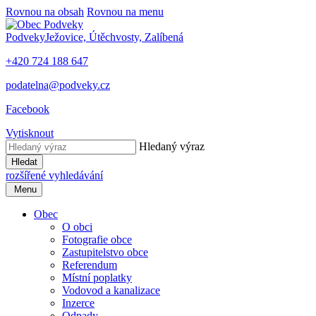
Rovnou na obsah
Rovnou na menu
Podveky
Ježovice, Útěchvosty, Zalíbená
+420 724 188 647
podatelna@podveky.cz
Facebook
Vytisknout
Hledaný výraz
Hledat
rozšířené vyhledávání
Menu
Obec
O obci
Fotografie obce
Zastupitelstvo obce
Referendum
Místní poplatky
Vodovod a kanalizace
Inzerce
Odpady