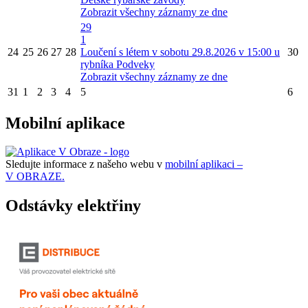
Zobrazit všechny záznamy ze dne
29
1
24
25
26
27
28
Loučení s létem v sobotu 29.8.2026 v 15:00 u
30
rybníka Podveky
Zobrazit všechny záznamy ze dne
31
1
2
3
4
5
6
Mobilní aplikace
Sledujte informace z našeho webu v
mobilní aplikaci –
V OBRAZE.
Odstávky elektřiny