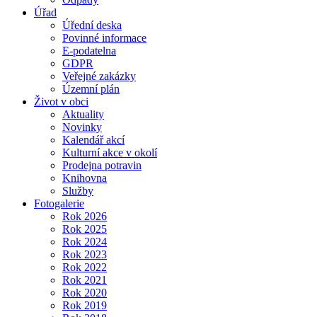
Úřad
Úřední deska
Povinné informace
E-podatelna
GDPR
Veřejné zakázky
Územní plán
Život v obci
Aktuality
Novinky
Kalendář akcí
Kulturní akce v okolí
Prodejna potravin
Knihovna
Služby
Fotogalerie
Rok 2026
Rok 2025
Rok 2024
Rok 2023
Rok 2022
Rok 2021
Rok 2020
Rok 2019