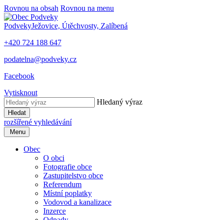
Rovnou na obsah
Rovnou na menu
Podveky
Ježovice, Útěchvosty, Zalíbená
+420 724 188 647
podatelna@podveky.cz
Facebook
Vytisknout
Hledaný výraz
Hledat
rozšířené vyhledávání
Menu
Obec
O obci
Fotografie obce
Zastupitelstvo obce
Referendum
Místní poplatky
Vodovod a kanalizace
Inzerce
Odpady