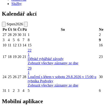
Služby
Kalendář akcí
Srpen
2026
Po
Út
St
Čt
Pá
So
Ne
27
28
29
30
31
1
2
3
4
5
6
7
8
9
10
11
12
13
14
15
16
22
1
17
18
19
20
21
23
Dětské rybářské závody
Zobrazit všechny záznamy ze dne
29
1
24
25
26
27
28
Loučení s létem v sobotu 29.8.2026 v 15:00 u
30
rybníka Podveky
Zobrazit všechny záznamy ze dne
31
1
2
3
4
5
6
Mobilní aplikace