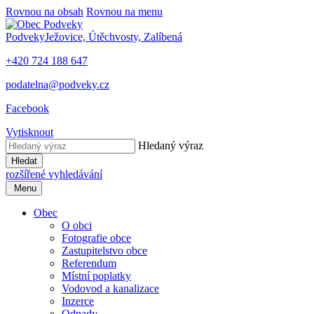
Rovnou na obsah
Rovnou na menu
Podveky
Ježovice, Útěchvosty, Zalíbená
+420 724 188 647
podatelna@podveky.cz
Facebook
Vytisknout
Hledaný výraz
Hledat
rozšířené vyhledávání
Menu
Obec
O obci
Fotografie obce
Zastupitelstvo obce
Referendum
Místní poplatky
Vodovod a kanalizace
Inzerce
Odpady