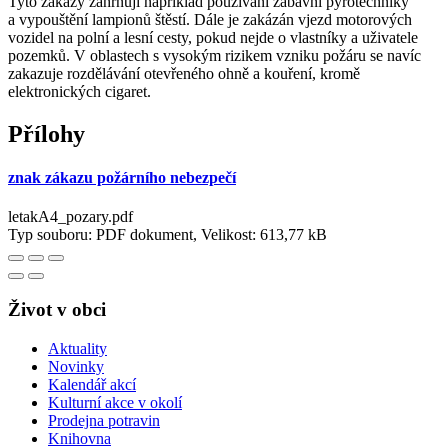
Tyto zákazy zahrnují například používání zábavní pyrotechniky
a vypouštění lampionů štěstí. Dále je zakázán vjezd motorových
vozidel na polní a lesní cesty, pokud nejde o vlastníky a uživatele
pozemků. V oblastech s vysokým rizikem vzniku požáru se navíc
zakazuje rozdělávání otevřeného ohně a kouření, kromě
elektronických cigaret.
Přílohy
znak zákazu požárního nebezpečí
letakA4_pozary.pdf
Typ souboru: PDF dokument, Velikost: 613,77 kB
Život v obci
Aktuality
Novinky
Kalendář akcí
Kulturní akce v okolí
Prodejna potravin
Knihovna