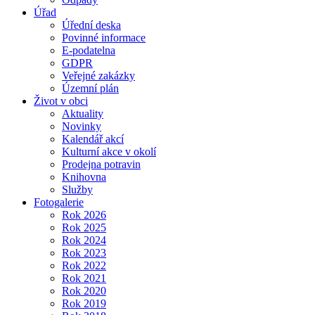
Úřad
Úřední deska
Povinné informace
E-podatelna
GDPR
Veřejné zakázky
Územní plán
Život v obci
Aktuality
Novinky
Kalendář akcí
Kulturní akce v okolí
Prodejna potravin
Knihovna
Služby
Fotogalerie
Rok 2026
Rok 2025
Rok 2024
Rok 2023
Rok 2022
Rok 2021
Rok 2020
Rok 2019