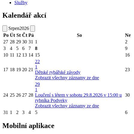
Služby
Kalendář akcí
Srpen
2026
Po
Út
St
Čt
Pá
So
Ne
27
28
29
30
31
1
2
3
4
5
6
7
8
9
10
11
12
13
14
15
16
22
1
17
18
19
20
21
23
Dětské rybářské závody
Zobrazit všechny záznamy ze dne
29
1
24
25
26
27
28
Loučení s létem v sobotu 29.8.2026 v 15:00 u
30
rybníka Podveky
Zobrazit všechny záznamy ze dne
31
1
2
3
4
5
6
Mobilní aplikace