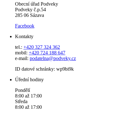
Obecní úřad Podveky
Podveky č.p.54
285 06 Sázava
Facebook
Kontakty
tel.:
+420 327 324 362
mobil:
+420 724 188 647
e-mail:
podatelna@podveky.cz
ID datové schránky: wp9bi9k
Úřední hodiny
Pondělí
8:00 až 17:00
Středa
8:00 až 17:00