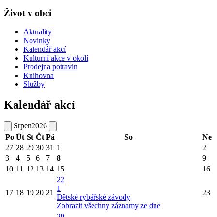
Život v obci
Aktuality
Novinky
Kalendář akcí
Kulturní akce v okolí
Prodejna potravin
Knihovna
Služby
Kalendář akcí
Srpen
2026
Po
Út
St
Čt
Pá
So
Ne
27
28
29
30
31
1
2
3
4
5
6
7
8
9
10
11
12
13
14
15
16
22
1
17
18
19
20
21
23
Dětské rybářské závody
Zobrazit všechny záznamy ze dne
29