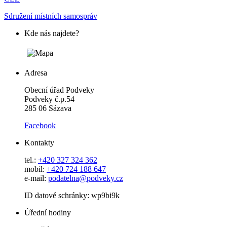
Sdružení místních samospráv
Kde nás najdete?
Adresa
Obecní úřad Podveky
Podveky č.p.54
285 06 Sázava
Facebook
Kontakty
tel.:
+420 327 324 362
mobil:
+420 724 188 647
e-mail:
podatelna@podveky.cz
ID datové schránky: wp9bi9k
Úřední hodiny