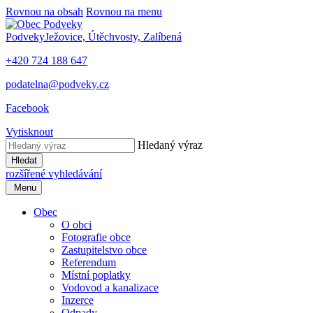
Rovnou na obsah
Rovnou na menu
Podveky
Ježovice, Útěchvosty, Zalíbená
+420 724 188 647
podatelna@podveky.cz
Facebook
Vytisknout
Hledaný výraz
Hledat
rozšířené vyhledávání
Menu
Obec
O obci
Fotografie obce
Zastupitelstvo obce
Referendum
Místní poplatky
Vodovod a kanalizace
Inzerce
Odpady