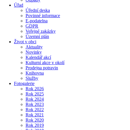
Úřad
Úřední deska
Povinné informace
E-podatelna
GDPR
Veřejné zakázky
Územní plán
Život v obci
Aktuality
Novinky
Kalendář akcí
Kulturní akce v okolí
Prodejna potravin
Knihovna
Služby
Fotogalerie
Rok 2026
Rok 2025
Rok 2024
Rok 2023
Rok 2022
Rok 2021
Rok 2020
Rok 2019