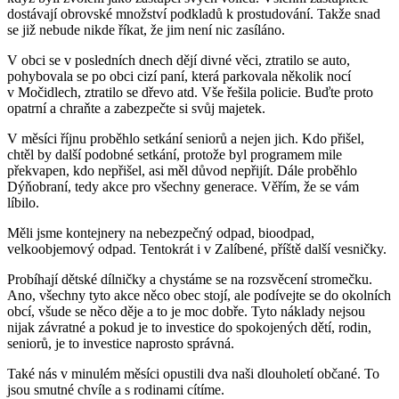
dostávají obrovské množství podkladů k prostudování. Takže snad
se již nebude nikde říkat, že jim není nic zasíláno.
V obci se v posledních dnech dějí divné věci, ztratilo se auto,
pohybovala se po obci cizí paní, která parkovala několik nocí
v Močidlech, ztratilo se dřevo atd. Vše řešila policie. Buďte proto
opatrní a chraňte a zabezpečte si svůj majetek.
V měsíci říjnu proběhlo setkání seniorů a nejen jich. Kdo přišel,
chtěl by další podobné setkání, protože byl programem mile
překvapen, kdo nepřišel, asi měl důvod nepřijít. Dále proběhlo
Dýňobraní, tedy akce pro všechny generace. Věřím, že se vám
líbilo.
Měli jsme kontejnery na nebezpečný odpad, bioodpad,
velkoobjemový odpad. Tentokrát i v Zalíbené, příště další vesničky.
Probíhají dětské dílničky a chystáme se na rozsvěcení stromečku.
Ano, všechny tyto akce něco obec stojí, ale podívejte se do okolních
obcí, všude se něco děje a to je moc dobře. Tyto náklady nejsou
nijak závratné a pokud je to investice do spokojených dětí, rodin,
seniorů, je to investice naprosto správná.
Také nás v minulém měsíci opustili dva naši dlouholetí občané. To
jsou smutné chvíle a s rodinami cítíme.