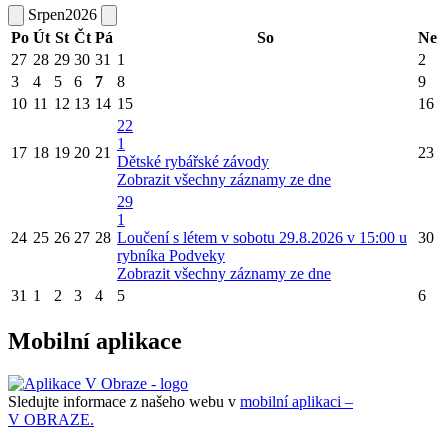
Srpen
2026
Po
Út
St
Čt
Pá
So
Ne
27
28
29
30
31
1
2
3
4
5
6
7
8
9
10
11
12
13
14
15
16
22
1
17
18
19
20
21
23
Dětské rybářské závody
Zobrazit všechny záznamy ze dne
29
1
24
25
26
27
28
Loučení s létem v sobotu 29.8.2026 v 15:00 u
30
rybníka Podveky
Zobrazit všechny záznamy ze dne
31
1
2
3
4
5
6
Mobilní aplikace
Sledujte informace z našeho webu v
mobilní aplikaci –
V OBRAZE.