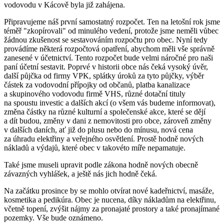
vodovodu v Kácově byla již zahájena.
Připravujeme náš první samostatný rozpočet. Ten na letošní rok jsme
téměř "zkopírovali" od minulého vedení, protože jsme neměli vůbec
žádnou zkušenost se sestavováním rozpočtu pro obec. Nyní tedy
provádíme některá rozpočtová opatření, abychom měli vše správně
zanesené v účetnictví. Tento rozpočet bude velmi náročné pro naši
paní účetní sestavit. Poprvé v historii obce nás čeká vysoký úvěr,
další půjčka od firmy VPK, splátky úroků za tyto půjčky, výběr
částek za vodovodní přípojky od občanů, platba kanalizace
a skupinového vodovodu firmě VHS, různé dotační tituly
na spoustu investic a dalších akcí (o všem vás budeme informovat),
změna částky na různé kulturní a společenské akce, které se dějí
a dít budou, změny v dani z nemovitosti pro obce, zároveň změny
v dalších daních, ať již do plusu nebo do mínusu, nová cena
za úhradu elektřiny a veřejného osvětlení. Prostě hodně nových
nákladů a výdajů, které obec v takovéto míře nepamatuje.
Také jsme museli upravit podle zákona hodně nových obecně
závazných vyhlášek, a ještě nás jich hodně čeká.
Na začátku prosince by se mohlo otvírat nové kadeřnictví, masáže,
kosmetika a pedikúra. Obec je nucena, díky nákladům na elektřinu,
včetně topení, zvýšit nájmy za pronajaté prostory a také pronajímané
pozemky. Vše bude oznámeno.