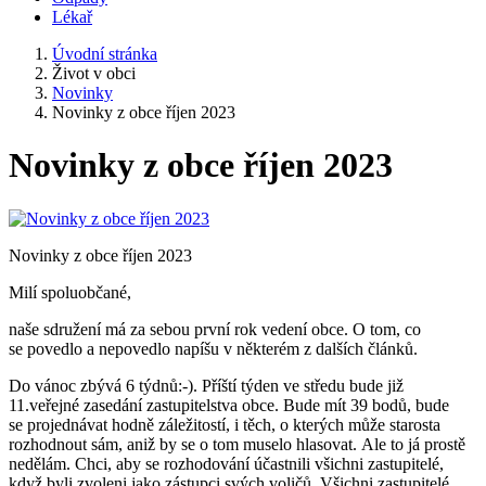
Lékař
Úvodní stránka
Život v obci
Novinky
Novinky z obce říjen 2023
Novinky z obce říjen 2023
Novinky z obce říjen 2023
Milí spoluobčané,
naše sdružení má za sebou první rok vedení obce. O tom, co
se povedlo a nepovedlo napíšu v některém z dalších článků.
Do vánoc zbývá 6 týdnů:-). Příští týden ve středu bude již
11.veřejné zasedání zastupitelstva obce. Bude mít 39 bodů, bude
se projednávat hodně záležitostí, i těch, o kterých může starosta
rozhodnout sám, aniž by se o tom muselo hlasovat. Ale to já prostě
nedělám. Chci, aby se rozhodování účastnili všichni zastupitelé,
když byli zvoleni jako zástupci svých voličů. Všichni zastupitelé