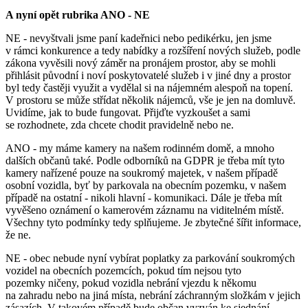
A nyní opět rubrika ANO - NE
NE - nevyštvali jsme paní kadeřnici nebo pedikérku, jen jsme
v rámci konkurence a tedy nabídky a rozšíření nových služeb, podle
zákona vyvěsili nový záměr na pronájem prostor, aby se mohli
přihlásit původní i noví poskytovatelé služeb i v jiné dny a prostor
byl tedy častěji využit a vydělal si na nájemném alespoň na topení.
V prostoru se může střídat několik nájemců, vše je jen na domluvě.
Uvidíme, jak to bude fungovat. Přijďte vyzkoušet a sami
se rozhodnete, zda chcete chodit pravidelně nebo ne.
ANO - my máme kamery na našem rodinném domě, a mnoho
dalších občanů také. Podle odborníků na GDPR je třeba mít tyto
kamery nařízené pouze na soukromý majetek, v našem případě
osobní vozidla, byť by parkovala na obecním pozemku, v našem
případě na ostatní - nikoli hlavní - komunikaci. Dále je třeba mít
vyvěšeno oznámení o kamerovém záznamu na viditelném místě.
Všechny tyto podmínky tedy splňujeme. Je zbytečné šířit informace,
že ne.
NE - obec nebude nyní vybírat poplatky za parkování soukromých
vozidel na obecních pozemcích, pokud tím nejsou tyto
pozemky ničeny, pokud vozidla nebrání vjezdu k někomu
na zahradu nebo na jiná místa, nebrání záchranným složkám v jejich
zásazích. V takovém případě bude občan vyzván ke sjednání