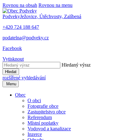
Rovnou na obsah
Rovnou na menu
Podveky
Ježovice, Útěchvosty, Zalíbená
+420 724 188 647
podatelna@podveky.cz
Facebook
Vytisknout
Hledaný výraz
Hledat
rozšířené vyhledávání
Menu
Obec
O obci
Fotografie obce
Zastupitelstvo obce
Referendum
Místní poplatky
Vodovod a kanalizace
Inzerce
Odpady