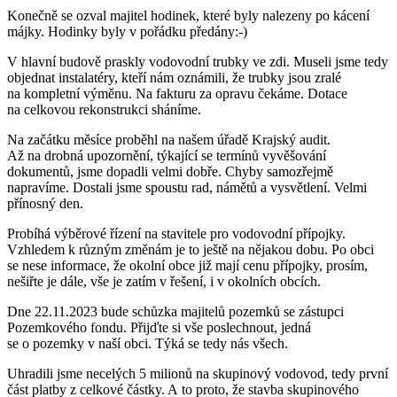
Konečně se ozval majitel hodinek, které byly nalezeny po kácení
májky. Hodinky byly v pořádku předány:-)
V hlavní budově praskly vodovodní trubky ve zdi. Museli jsme tedy
objednat instalatéry, kteří nám oznámili, že trubky jsou zralé
na kompletní výměnu. Na fakturu za opravu čekáme. Dotace
na celkovou rekonstrukci sháníme.
Na začátku měsíce proběhl na našem úřadě Krajský audit.
Až na drobná upozornění, týkající se termínů vyvěšování
dokumentů, jsme dopadli velmi dobře. Chyby samozřejmě
napravíme. Dostali jsme spoustu rad, námětů a vysvětlení. Velmi
přínosný den.
Probíhá výběrové řízení na stavitele pro vodovodní přípojky.
Vzhledem k různým změnám je to ještě na nějakou dobu. Po obci
se nese informace, že okolní obce již mají cenu přípojky, prosím,
nešiřte je dále, vše je zatím v řešení, i v okolních obcích.
Dne 22.11.2023 bude schůzka majitelů pozemků se zástupci
Pozemkového fondu. Přijďte si vše poslechnout, jedná
se o pozemky v naší obci. Týká se tedy nás všech.
Uhradili jsme necelých 5 milionů na skupinový vodovod, tedy první
část platby z celkové částky. A to proto, že stavba skupinového