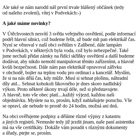
Ale také se nám narodil náš první trvale hlášený občánek (tedy
od našeho zvolení), vítej v Podvekách:-)
A jaké máme novinky?
V Útěchvostech nesvítí 3 světla veřejného osvětlení, podle informací
podél hlavní silnici, což budeme řešit, až bude mít pan elektrikář čas.
Nyní se věnoval v naší obci světlům v Zalíbené, dále lampám
v Podvekách, v některých byla voda, což bylo nebezpečné. Také
jsme nechali přidat zámky na řídící skříňky osvětlení a další budeme
dodávat, aby nikdo nemohl manipulovat těmito zařízeními, a hlavně
kvůli bezpečnosti. Dále nám pan elektrikář opravoval zářivku
v obchodě, bojler na teplou vodu pro ordinaci a kancelář. Myslím,
že si na nás dělá čas, kdy může. Musí si sehnat plošinu, náhradní
díly atd... Sehnat kohokoli šikovného je dnes skoro nadlidský
výkon. Proto některé úkony trvají déle, než si představujete.
A hlavně, toto vše obec platí....každý výjezd, každou naši
objednávku. Myslete na to, prosím, když nahlašujete poruchu. Vše
se opraví, ale nebude to prostě do 24 hodin, možná ani dnů.
Na obci ověřujeme podpisy a děláme různé výpisy z katastru
a jiných registrů. Nemusíte tedy již jezdit jinam, naše paní asistentka
má na vše certifikáty. Dokáže vám poradit s různými dokumenty
a úřady, ptejte se, prosím.